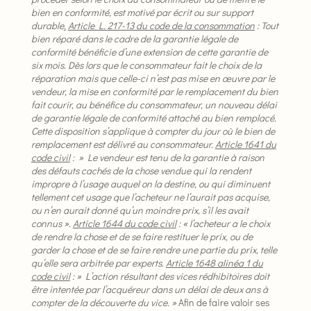
bien en conformité, est motivé par écrit ou sur support
durable
.
Article L. 217-13 du code de la consommation
: Tout
bien réparé dans le cadre de la garantie légale de
conformité bénéficie d’une extension de cette garantie de
six mois.
Dès lors que le consommateur fait le choix de la
réparation mais que celle-ci n’est pas mise en œuvre par le
vendeur, la mise en conformité par le remplacement du bien
fait courir, au bénéfice du consommateur, un nouveau délai
de garantie légale de conformité attaché au bien remplacé.
Cette disposition s’applique à compter du jour où le bien de
remplacement est délivré au consommateur.
Article 1641 du
code civil
: » Le vendeur est tenu de la garantie à raison
des défauts cachés de la chose vendue qui la rendent
impropre à l’usage auquel on la destine, ou qui diminuent
tellement cet usage que l’acheteur ne l’aurait pas acquise,
ou n’en aurait donné qu’un moindre prix, s’il les avait
connus ».
Article 1644 du code civil
: « l’acheteur a le choix
de rendre la chose et de se faire restituer le prix, ou de
garder la chose et de se faire rendre une partie du prix, telle
qu’elle sera arbitrée par experts.
Article 1648 alinéa 1 du
code civil
: » L’action résultant des vices rédhibitoires doit
être intentée par l’acquéreur dans un délai de deux ans à
compter de la découverte du vice. »
Afin de faire valoir ses