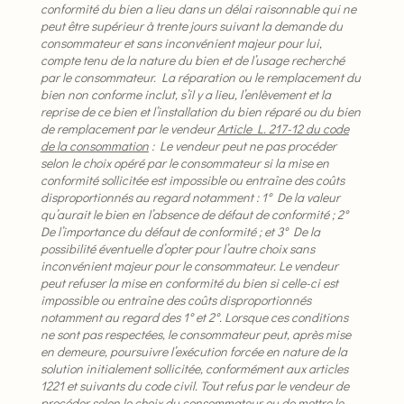
conformité du bien a lieu dans un délai raisonnable qui ne
peut être supérieur à trente jours suivant la demande du
consommateur et sans inconvénient majeur pour lui,
compte tenu de la nature du bien et de l’usage recherché
par le consommateur. La réparation ou le remplacement du
bien non conforme inclut, s’il y a lieu, l’enlèvement et la
reprise de ce bien et l’installation du bien réparé ou du bien
de remplacement par le vendeur
Article L. 217-12 du code
de la consommation
: Le vendeur peut ne pas procéder
selon le choix opéré par le consommateur si la mise en
conformité sollicitée est impossible ou entraîne des coûts
disproportionnés au regard notamment :
1° De la valeur
qu’aurait le bien en l’absence de défaut de conformité ;
2°
De l’importance du défaut de conformité ; et
3° De la
possibilité éventuelle d’opter pour l’autre choix sans
inconvénient majeur pour le consommateur.
Le vendeur
peut refuser la mise en conformité du bien si celle-ci est
impossible ou entraîne des coûts disproportionnés
notamment au regard des 1° et 2°.
Lorsque ces conditions
ne sont pas respectées, le consommateur peut, après mise
en demeure, poursuivre l’exécution forcée en nature de la
solution initialement sollicitée, conformément aux articles
1221 et suivants du code civil. Tout refus par le vendeur de
procéder selon le choix du consommateur ou de mettre le