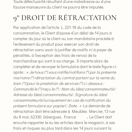
Toute défectuosité résultant d’une maladresse ou d’une
fausse manœuvre du client ne pourra être imputée.
9° DROIT DE RÉTRACTATION
Par application de l’article L. 221-18 du code de la
consommation, le Client dispose d’un délai de 14 jours à
compter du jour où le client ou son mandataire procède à
l’enlèvement du produit pour exercer son droit de
rétractation sans avoir à justifier de motifs ni à payer de
pénalités, à l’exception des frais de renvoi de la
marchandise qui sont à sa charge. Il importe alors de
compléter et de renvoyer le formulaire dont le texte figure ci-
après :
« Je/nous (*) vous notifie/notifions (*) par la présente
ma/notre (*) rétractation du contrat portant sur la vente du
bien (*)/pour la prestation de services (*) ci-dessous :
Commandé le (*)/reçu le (*) :
Nom du (des) consommateur(s) :
Adresse du (des) consommateur(s) :
Signature du (des)
consommateur(s) (uniquement en cas de notification du
présent formulaire sur papier) :
Date : »
La demande de
rétractation doit être adressée à Meubles Mercier, 13 rue
du 8 mai, 62330 Isbergues, France
.
Le Client doit
ensuite rapporter le ou les articles dans le magasin, à ses
frais et risques au plus tard dans les 14 jours suivant la