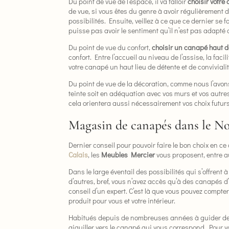
Du point de vue de l’espace, il va falloir
choisir votre
de vue, si vous êtes du genre à avoir régulièrement
possibilités. Ensuite, veillez à ce que ce dernier se
puisse pas avoir le sentiment qu’il n’est pas adapté a
Du point de vue du confort,
choisir un canapé haut
confort. Entre l’accueil au niveau de l’assise, la fac
votre canapé un haut lieu de détente et de convivial
Du point de vue de la décoration, comme nous l’avons
teinte soit en adéquation avec vos murs et vos autres
cela orientera aussi nécessairement vos choix futurs
Magasin de canapés dans le No
Dernier conseil pour pouvoir faire le bon choix en ce
Calais
, les
Meubles Mercier
vous proposent, entre au
Dans le large éventail des possibilités qui s’offre
d’autres, bref, vous n’avez accès qu’à des canapés d’
conseil d’un expert. C’est là que vous pouvez compter
produit pour vous et votre intérieur.
Habitués depuis de nombreuses années à guider des c
aiguiller vers le canapé qui vous correspond. Pour