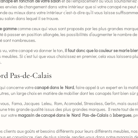
 canapé en fonction de votre salon
et de l’emplacement où vous souhaiteriez
 des envies de changement dans votre intérieur que si votre canapé ne peut 
 fonde au mieux dans votre intérieur c’est-à-dire qu’il vous laisse suffisam
u salon dans lequel il se trouve.
 de gamme
comme ceux qui vous sont proposés par les plus grandes marque
ilité à passer en position allongée, les possibilités d’augmenter le nombre d
ité sont nombreuses.
 vu, votre canapé va donner le ton,
il faut donc que la couleur se marie bien
 meubles. Si c’est lui que vous choisissez en premier, cela vous laissera pl
.
rd Pas-de-Calais
 qui concerne votre
canapé dans le Nord
, faire appel à un expert en la mati
tres, un large choix en matière de mobilier dont les canapés font bien sûr 
nt à vous, Fama, Jacques Leleu, Rom, Acomodel, Stressless, Gerlin, mais a
une très grande qualité issus des plus grandes marques. Il reste tout de mêm
 sur votre
magasin de canapé dans le Nord Pas-de-Calais
à
Isbergues
, p
lients aux goûts et besoins différents pour leurs différents meubles, nos c
 vous en convaincre, rien de plus simple, rendez-vous dans notre magasin 