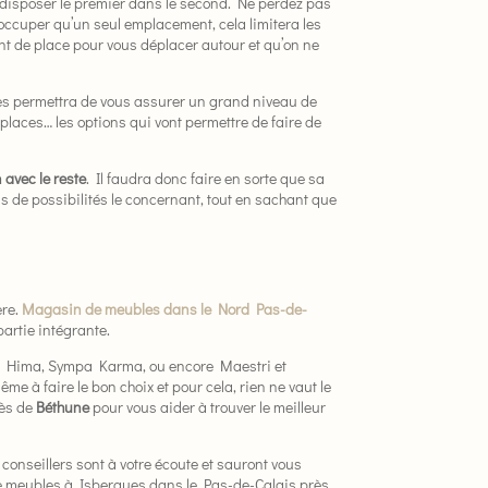
 disposer le premier dans le second. Ne perdez pas
occuper qu’un seul emplacement, cela limitera les
ment de place pour vous déplacer autour et qu’on ne
s permettra de vous assurer un grand niveau de
e places… les options qui vont permettre de faire de
 avec le reste
. Il faudra donc faire en sorte que sa
us de possibilités le concernant, tout en sachant que
ère.
Magasin de meubles dans le Nord Pas-de-
partie intégrante.
ussi Hima, Sympa Karma, ou encore Maestri et
e à faire le bon choix et pour cela, rien ne vaut le
rès de
Béthune
pour vous aider à trouver le meilleur
onseillers sont à votre écoute et sauront vous
de meubles à Isbergues dans le Pas-de-Calais près