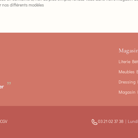
r nos différents modèles
Magasi
Literie Bé
Meubles 
”
Dressing 
er
Magasin 
t CGV
03 21 02 37 38
|
Lundi