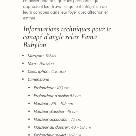
employer pour désigner les personnes qui
apprécient leur travail et qui ont intégré un de
leurs canapés dans leur foyer avec affection et
estime.
Informations techniques pour le
canapé d’angle relax Fama
Babylon
Marque
: FAMA
Nom
: Babylon
Description
: Canapé
Dimensions
:
Profondeur
: 100 cm
Profondeur
d’assise
53 cm
Hauteur :
88 – 106 cm
Hauteur d’assise :
48 cm
Hauteur accoudoir
: 72 cm
Hauteur du dossier
: 40 – 58 cm
Profondeur ouvert
: 167 cm