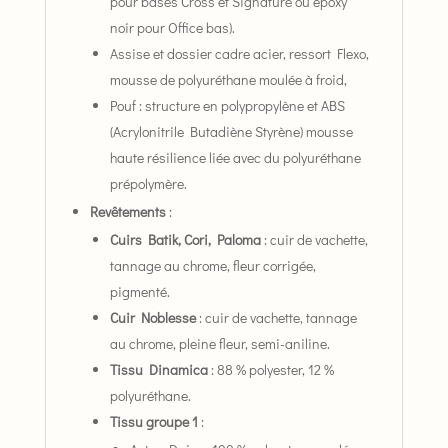
pour bases Cross et Signature ou epoxy
noir pour Office bas).
Assise et dossier cadre acier, ressort Flexo,
mousse de polyuréthane moulée à froid,
Pouf : structure en polypropylène et ABS
(Acrylonitrile Butadiène Styrène) mousse
haute résilience liée avec du polyuréthane
prépolymère.
Revêtements
:
Cuirs Batik, Cori, Paloma
: cuir de vachette,
tannage au chrome, fleur corrigée,
pigmenté.
Cuir Noblesse
: cuir de vachette, tannage
au chrome, pleine fleur, semi-aniline.
Tissu Dinamica
: 88 % polyester, 12 %
polyuréthane.
Tissu groupe 1
: