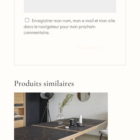
Enregistrer mon nom, mon e-mail et mon site
dans le navigateur pour mon prochain
commentaire.
Produits similaires
Ce
produit
a
plusieurs
variations.
Les
options