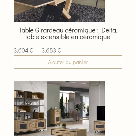
peuvent
être
choisies
sur
Table Girardeau céramique : Delta,
la
table extensible en céramique
page
du
Plage
3.604
€
–
3.683
€
produit
de
Ajouter au panier
prix :
3.604 €
à
3.683 €