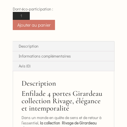
Dont éco-participation :
quantité
de
Ajouter au panier
Enfilade
Girardeau
4
portes
Description
collection
Informations complémentaires
Rivage
Avis (0)
Description
Enfilade 4 portes Girardeau
collection Rivage, élégance
et intemporalité
Dans un monde en quête de sens et de retour à
l’essentiel,
la collection Rivage de Girardeau