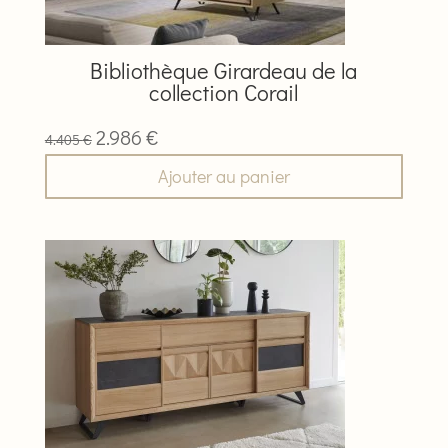
Bibliothèque Girardeau de la
collection Corail
Le
Le
2.986
€
4.405
€
prix
prix
Ajouter au panier
initial
actuel
était :
est :
Ce
4.405 €.
2.986 €.
produit
a
plusieurs
variations.
Les
options
peuvent
être