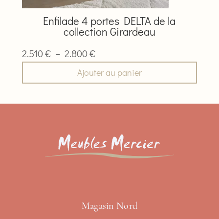
choisies
sur
Enfilade 4 portes DELTA de la
la
collection Girardeau
page
du
Plage
2.510
€
–
2.800
€
produit
de
Ajouter au panier
prix :
2.510 €
à
2.800 €
Magasin Nord