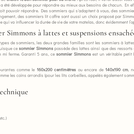
a été développée pour répondre au mieux aux besoins de chacun. En eff
oit pouvoir répondre. Des sommiers qui s'adaptent à vous, des sommiers
angement, des sommiers lit coffre sont aussi un choix proposé par Sim
ce qui va influencer la durée de vie de votre matelas, donc évidemment l’o
r Simmons à lattes et suspensions ensachée
types de sommiers, les deux grandes familles sont les sommiers à lattes 
 puisque ce
sommier Simmons
possède des lattes ainsi que des ressort
n mi ferme. Garanti 5 ans, ce
sommier Simmons
est un véritable petit
courantes comme le
160x200 centimètres
ou encore de
140x190 cm
, 
mme les coins arrondis (pour les lits corbeilles, appelés également som
technique
etc.)