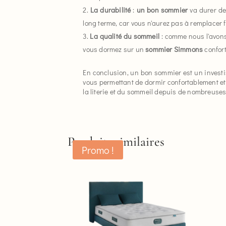
La durabilité
:
un bon sommier
va durer de
long terme, car vous n'aurez pas à remplacer
La qualité du sommeil
: comme nous l'avons
vous dormez sur un
sommier Simmons
confort
En conclusion, un bon sommier est un investiss
vous permettant de dormir confortablement et 
la literie et du sommeil depuis de nombreuse
Produits similaires
Promo !
Ce
produit
a
plusieurs
variations.