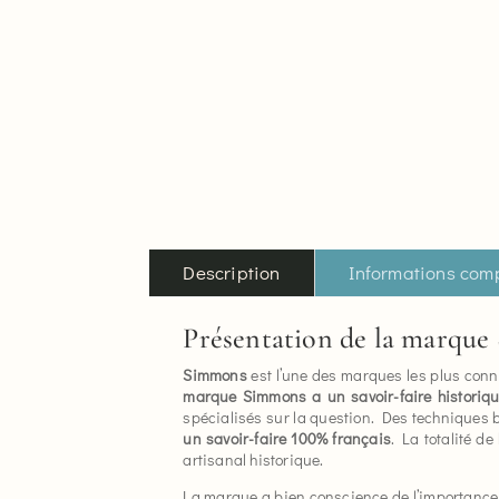
Description
Informations com
Présentation de la marque
Simmons
est l’une des marques les plus connu
marque Simmons a un savoir-faire historiq
spécialisés sur la question. Des techniques 
un savoir-faire 100% français
. La totalité de
artisanal historique.
La marque a bien conscience de l’importanc