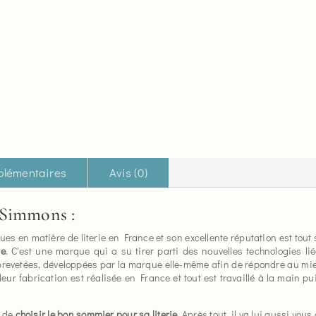
plémentaires
Avis (0)
 Simmons :
es en matière de literie en France et son excellente réputation est tou
ue
. C'est une marque qui a su tirer parti des nouvelles technologies l
brevetées, développées par la marque elle-même afin de répondre au mie
 leur fabrication est réalisée en France et tout est travaillé à la main p
e de
choisir le bon sommier pour sa literie
. Après tout, il va lui aussi vous