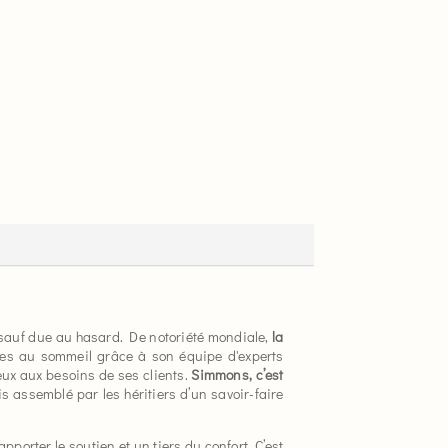
t sauf due au hasard. De notoriété mondiale,
la
iées au sommeil grâce à son équipe d'experts
ux aux besoins de ses clients.
Simmons, c’est
uis assemblé par les héritiers d’un savoir-faire
 apporter le soutien et un tiers du confort. C’est