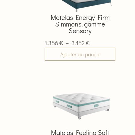
Les
options
Matelas Energy Firm
peuvent
Simmons, gamme
être
Sensory
choisies
sur
Plage
1.356
€
–
3.152
€
la
de
Ajouter au panier
page
prix :
du
1.356 €
produit
à
Ce
3.152 €
produit
a
plusieurs
variations.
Les
options
Matelas Feeling Soft
peuvent