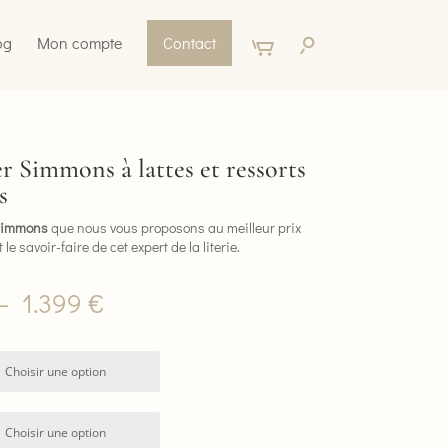
og
Mon compte
Contact
 Simmons à lattes et ressorts
s
Simmons
que nous vous proposons au meilleur prix
 le savoir-faire de cet expert de la literie.
Plage
–
1.399
€
de
prix :
525 €
à