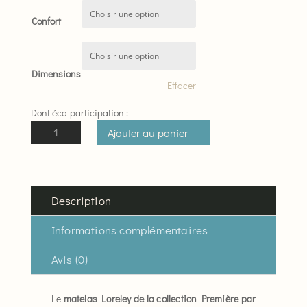
prix :
Confort
1.567 €
à
Dimensions
3.550 €
Effacer
Dont éco-participation :
quantité
Ajouter au panier
de
Matelas
Loreley
Tréca
Description
collection
Première
Informations complémentaires
Avis (0)
Le
matelas Loreley de la collection Première par