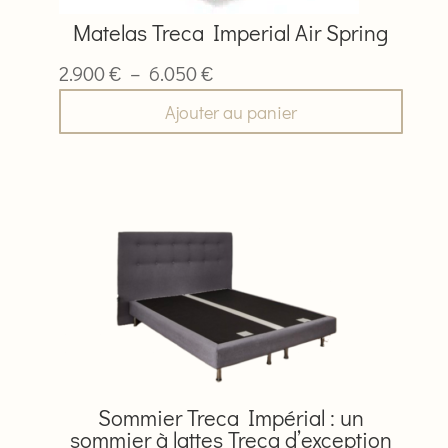
être
Matelas Treca Imperial Air Spring
choisies
sur
Plage
2.900
€
–
6.050
€
la
de
Ajouter au panier
page
prix :
du
2.900 €
produit
à
Ce
6.050 €
produit
a
plusieurs
variations.
Les
options
peuvent
être
Sommier Treca Impérial : un
choisies
sommier à lattes Treca d’exception
sur