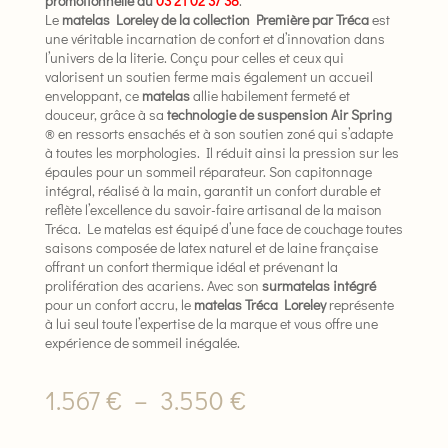
promotionnelle au
03 21 02 37 38
.
Le
matelas Loreley de la collection Première par Tréca
est
une véritable incarnation de confort et d’innovation dans
l’univers de la literie. Conçu pour celles et ceux qui
valorisent un soutien ferme mais également un accueil
enveloppant, ce
matelas
allie habilement fermeté et
douceur, grâce à sa
technologie de suspension Air Spring
® en ressorts ensachés et à son soutien zoné qui s’adapte
à toutes les morphologies. Il réduit ainsi la pression sur les
épaules pour un sommeil réparateur. Son capitonnage
intégral, réalisé à la main, garantit un confort durable et
reflète l’excellence du savoir-faire artisanal de la maison
Tréca. Le matelas est équipé d’une face de couchage toutes
saisons composée de latex naturel et de laine française
offrant un confort thermique idéal et prévenant la
prolifération des acariens. Avec son
surmatelas intégré
pour un confort accru, le
matelas Tréca Loreley
représente
à lui seul toute l’expertise de la marque et vous offre une
expérience de sommeil inégalée.
Plage
1.567
€
–
3.550
€
de