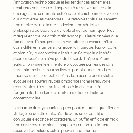
l’innovation technologique et les tendances éphémères,
nombreux sont ceux qui aspirent à retrouver un certain
ancrage, une continuité esthétique et émotionnelle avec ce
qui a traversé les décennies. Le rétro n’est plus seulement
une affaire de nostalgie : il devient une véritable
philosophie du beau, du durable et de l’authentique. Plus
marqué encore, cela fait maintenant plusieurs années que
l’on observe l’émergence d’un véritable mouvement rétro
dans différents univers : la mode, la musique, l’automobile,
et bien sûr, la décoration d’intérieur. Ce regain d’intérêt
pour le passé ne relève pas du hasard. Il répond à une
saturation visuelle et mentale provoquée par les designs
ultra minimalistes ou trop lisses, parfois jugés froids et
impersonnels. Le mobilier rétro, lui, raconte une histoire. Il
évoque des souvenirs, des ambiances familières, voire
rassurantes. C’est une invitation à la chaleur et à
l’originalité, bien loin de l’uniformisation esthétique
contemporaine.
Le
charme du style ancien
, qu’on pourrait aussi qualifier de
vintage ou de rétro chic, réside dans sa capacité à
conjuguer élégance et caractère. Un buffet enfilade en teck,
une commode aux pieds compas ou encore un fauteuil
recouvert de velours côtelé peuvent transformer