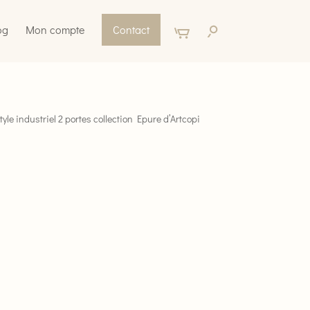
og
Mon compte
Contact
yle industriel 2 portes collection Epure d’Artcopi