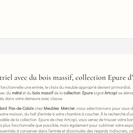
triel avec du bois massif, collection Epure d
fonctionnelle une entrée, le choix du meuble approprié devient primordial. P
vec du
métal
et du
bois massif
de la
collection Epure
signé
Artcopi
se démar
vités dans votre demeure avec classe.
Nord Pas-de-Calais
chez
Meubles Mercier
, nous sélectionnons pour vous 
re maison, du hall d’entrée à votre chambre à coucher. À la recherche d’un
 modèle de la collection Epure de chez Artcopi, vous venez de trouver votre 
 la plus fonctionnelle que possible, mais également pour sublimer votre esp
 essentiels à conserver dans l’entrée et dissimulés des regards indiscrets,