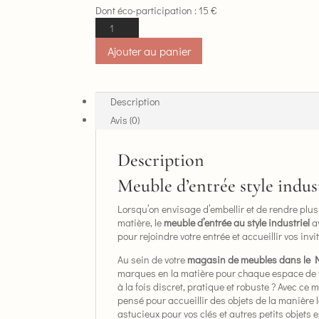
Dont éco-participation :
15
€
quantité
de
Ajouter au panier
Meuble
d'entrée
style
industriel
Description
2
Avis (0)
portes
collection
Description
Epure
d'Artcopi
Meuble d’entrée style indus
Lorsqu’on envisage d’embellir et de rendre plus 
matière, le
meuble d’entrée au style industriel
a
pour rejoindre votre entrée et accueillir vos in
Au sein de votre
magasin de meubles dans le 
marques en la matière pour chaque espace de vot
à la fois discret, pratique et robuste ? Avec ce
pensé pour accueillir des objets de la manière
astucieux pour vos clés et autres petits objets