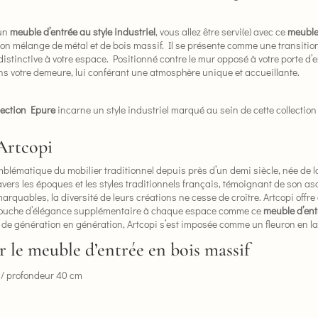
 un
meuble d’entrée au style industriel
, vous allez être servi(e) avec ce
meuble 
on mélange de métal et de bois massif. Il se présente comme une transition s
distinctive à votre espace. Positionné contre le mur opposé à votre porte d
ans votre demeure, lui conférant une atmosphère unique et accueillante.
llection Epure
incarne un style industriel marqué au sein de cette collection 
Artcopi
mblématique du mobilier traditionnel depuis près d’un demi siècle, née de l
vers les époques et les styles traditionnels français, témoignant de son as
marquables, la diversité de leurs créations ne cesse de croître. Artcopi of
touche d’élégance supplémentaire à chaque espace comme ce
meuble d’ent
 de génération en génération, Artcopi s’est imposée comme un fleuron en la
 le meuble d’entrée en bois massif
 / profondeur 40 cm