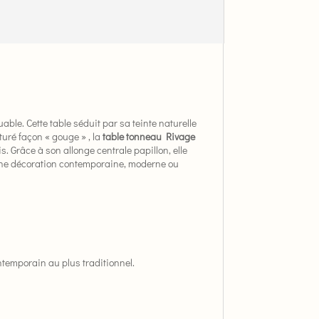
able. Cette table séduit par sa teinte naturelle
turé façon « gouge » , la
table tonneau Rivage
is. Grâce à son allonge centrale papillon, elle
 une décoration contemporaine, moderne ou
ontemporain au plus traditionnel.