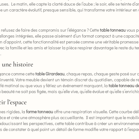
ses. Le matin, elle capte la clarté douce de l’aube ; le soir, elle se teinte 
le un caractère évolutif, presque sensible, qui transforme votre intérieur en
refusez de faire des compromis sur l’élégance ? Cette
table tonneau
vous p
 allonges intégrées, elle passe aisément d’un format compact à une capacit
ion d’appoint, cette fonctionnalité est pensée comme une véritable promesse d’
c la famille et les amis et laisser la pièce respirer davantage le reste du 
.
 une histoire
égance comme cette
table Girardeau
, chaque repas, chaque geste posé sur c
 réinventé. Votre meuble devient un témoin discret du quotidien, capable de
afé matinal ou que vous y fêtiez un événement marquant, la
table tonneau de
beauté ne soit pas figée, mais qu’elle vive, qu’elle évolue et qu’elle s’enrichi
ir l’espace
nes rigides, la
forme tonneau
offre une respiration visuelle. Cette courbe dél
ièce et crée une atmosphère plus accueillante. Il est important que le mobil
adoucissant les perspectives, cette table contribue à créer un environnement
is de constater à quel point un détail de forme modifie votre rapport à l’espa