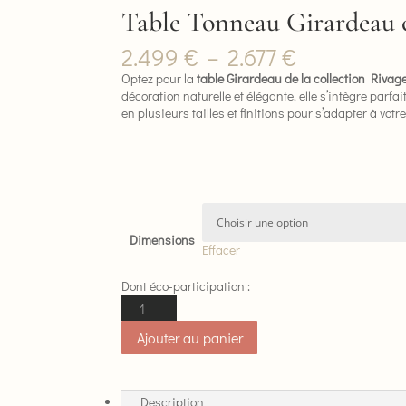
Table Tonneau Girardeau c
Plage
2.499
€
–
2.677
€
de
Optez pour la
table Girardeau de la collection Rivag
prix :
décoration naturelle et élégante, elle s’intègre parf
2.499 €
en plusieurs tailles et finitions pour s’adapter à votr
à
2.677 €
Dimensions
Effacer
Dont éco-participation :
quantité
de
Ajouter au panier
Table
Tonneau
Girardeau
collection
Description