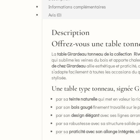
Rivage
Informations complémentaires
Avis (0)
Description
Offrez-vous une table tonne
La
table Girardeau tonneau de la collection Ri
qui sublime les veines du bois et apporte chaleu
de chez Girardeau
allie esthétique et praticité,
s’adapte facilement à toutes les occasions du 
stylisée.
Une table type tonneau, signée Gi
par sa
teinte naturelle
qui met en valeur la r
par son
bois gougé
finement travaillé sur le 
par son
design élégant
avec ses lignes arron
par sa robustesse avec sa structure solide 
par sa
praticité avec son allonge intégrée
, e