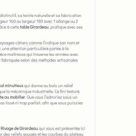
distinctif, sa teinte naturelle et sa fabrication
geur 160 ou largeur 180 avec 1 allonge ou 2
râce à cette
table Girardeau
, pratique avec ses
 paysages côtiers comme l’indique son nom et
 une attention particulière portée à la
pièce maîtresse qui traverse les années avec
st fabriquée selon des méthodes artisanales
.
nal minutieux
qui donne au bois un relief
ue la mécanique industrielle. Ce fini texturé,
te au mobilier
. Que vous l’admiriez sous un
as lissé ni trop parfait, afin que vous puissiez
n Rivage de Girardeau
qui vous est présentée ici
eur des reliefs gougés et les courbes du plateau