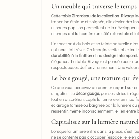
Un meuble qui traverse le temps
Cette
table Girardeau de la collection Rivage
inc
française éthique et soignée, elle deviendra in
allonges papillon permettent de la développer s
allonges qui lui confère un côté extensible et l
L’aspect brut du bois et sa teinte naturelle ai
qui nous fait rêver. On imagine cette table tout
durabilité
, à la
finition
et au
design intemporel
.
élégance. La table Rivage est pensée pour dure
respectueuses de l’ environnement. Une valeur 
Le bois gougé, une texture qui éve
Ce que vous percevez au premier regard sur cett
singulier. Le
décor gougé
, par ses stries irrég
tout en discrétion, capte la lumière et en modifi
éclairage tamisé ou baignée par la lumière du jo
ressentir, même inconsciemment, le lien entre la
Capitalisez sur la lumière nature
Lorsque la lumière entre dans la pièce, c’est to
ne se contente pas d’occuper l’espace : elle en 