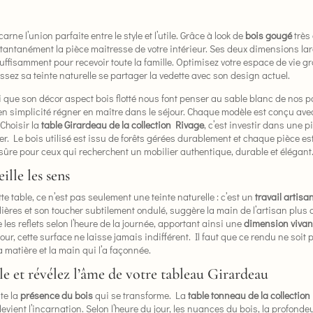
arne l’union parfaite entre le style et l’utile. Grâce à look de
bois gougé
très 
stantanément la pièce maitresse de votre intérieur. Ses deux dimensions lar
uffisamment pour recevoir toute la famille. Optimisez votre espace de vie g
aissez sa teinte naturelle se partager la vedette avec son design actuel.
nsi que son décor aspect bois flotté nous font penser au sable blanc de nos
 en simplicité régner en maître dans le séjour. Chaque modèle est conçu avec
 Choisir la
table Girardeau de la collection Rivage
, c’est investir dans une 
r. Le bois utilisé est issu de forêts gérées durablement et chaque pièce e
sûre pour ceux qui recherchent un mobilier authentique, durable et élégant
ille les sens
e table, ce n’est pas seulement une teinte naturelle : c’est un
travail artisa
ulières et son toucher subtilement ondulé, suggère la main de l’artisan plus q
e les reflets selon l’heure de la journée, apportant ainsi une
dimension vivan
ur, cette surface ne laisse jamais indifférent. Il faut que ce rendu ne soit p
 matière et la main qui l’a façonnée.
lle et révélez l’âme de votre tableau Girardeau
ute la
présence du bois
qui se transforme. La
table tonneau de la collectio
devient l’incarnation. Selon l’heure du jour, les nuances du bois, la profond