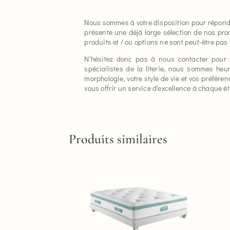
Nous sommes à votre disposition pour répondre
présente une déjà large sélection de nos pro
produits et / ou options ne sont peut-être pas 
N'hésitez donc pas à nous contacter pour t
spécialistes de la literie, nous sommes heur
morphologie, votre style de vie et vos préfé
vous offrir un service d'excellence à chaque 
Produits similaires
Ce
produit
a
plusieurs
variations.
Les