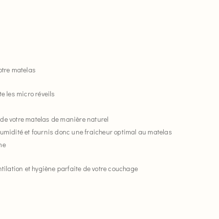
e
otre matelas
 les micro réveils
de votre matelas de manière naturel
humidité et fournis donc une fraicheur optimal au matelas
me
entilation et hygiène parfaite de votre couchage