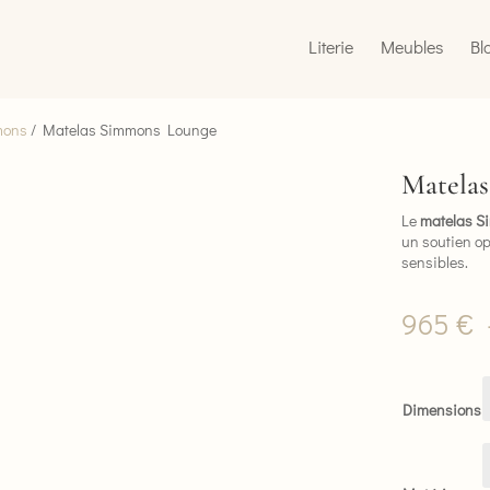
Literie
Meubles
Bl
mons
/ Matelas Simmons Lounge
Matela
Le
matelas 
un soutien o
sensibles.
965
€
Dimensions