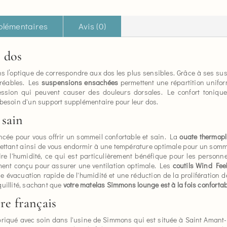
plémentaires
Avis (0)
 dos
s l’optique de correspondre aux dos les plus sensibles. Grâce à ses sus
gréables. Les
suspensions ensachées
permettent une répartition unifor
ession qui peuvent causer des douleurs dorsales. Le confort tonique
 besoin d'un support supplémentaire pour leur dos.
 sain
cée pour vous offrir un sommeil confortable et sain. La
ouate thermop
ettant ainsi de vous endormir à une température optimale pour un sommei
e l'humidité, ce qui est particulièrement bénéfique pour les personne
ment conçu pour assurer une ventilation optimale. Les
coutils Wind Feel 
e évacuation rapide de l'humidité et une réduction de la prolifération d
quillité, sachant que
votre matelas Simmons lounge est à la fois confortab
re français
briqué avec soin dans l'usine de Simmons qui est située à Saint Amant-