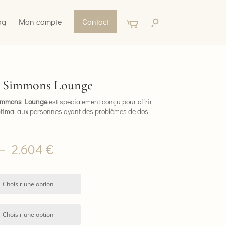
og
Mon compte
Contact
s Simmons Lounge
Simmons Lounge
est spécialement conçu pour offrir
ptimal aux personnes ayant des problèmes de dos
Plage
–
2.604
€
de
prix :
965 €
à