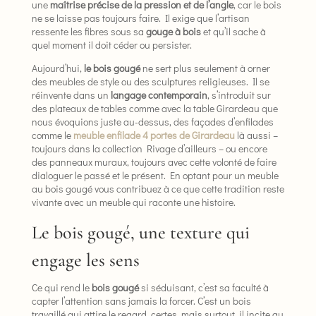
une
maîtrise précise de la pression et de l’angle
, car le bois
ne se laisse pas toujours faire. Il exige que l’artisan
ressente les fibres sous sa
gouge à bois
et qu’il sache à
quel moment il doit céder ou persister.
Aujourd’hui,
le bois gougé
ne sert plus seulement à orner
des meubles de style ou des sculptures religieuses. Il se
réinvente dans un
langage contemporain
, s’introduit sur
des plateaux de tables comme avec la table Girardeau que
nous évoquions juste au-dessus, des façades d’enfilades
comme le
meuble enfilade 4 portes de Girardeau
là aussi –
toujours dans la collection Rivage d’ailleurs – ou encore
des panneaux muraux, toujours avec cette volonté de faire
dialoguer le passé et le présent. En optant pour un meuble
au bois gougé vous contribuez à ce que cette tradition reste
vivante avec un meuble qui raconte une histoire.
Le bois gougé, une texture qui
engage les sens
Ce qui rend le
bois gougé
si séduisant, c’est sa faculté à
capter l’attention sans jamais la forcer. C’est un bois
travaillé qui attire le regard, certes, mais surtout, il incite au