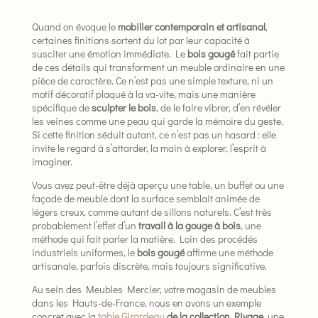
Quand on évoque le
mobilier contemporain et artisanal
,
certaines finitions sortent du lot par leur capacité à
susciter une émotion immédiate. Le
bois gougé
fait partie
de ces détails qui transforment un meuble ordinaire en une
pièce de caractère. Ce n’est pas une simple texture, ni un
motif décoratif plaqué à la va-vite, mais une manière
spécifique de
sculpter le bois
, de le faire vibrer, d’en révéler
les veines comme une peau qui garde la mémoire du geste.
Si cette finition séduit autant, ce n’est pas un hasard : elle
invite le regard à s’attarder, la main à explorer, l’esprit à
imaginer.
Vous avez peut-être déjà aperçu une table, un buffet ou une
façade de meuble dont la surface semblait animée de
légers creux, comme autant de sillons naturels. C’est très
probablement l’effet d’un
travail à la gouge à bois
, une
méthode qui fait parler la matière. Loin des procédés
industriels uniformes, le
bois gougé
affirme une méthode
artisanale, parfois discrète, mais toujours significative.
Au sein des Meubles Mercier, votre magasin de meubles
dans les Hauts-de-France, nous en avons un exemple
concret avec la
table Girardeau
de la collection Rivage
, une