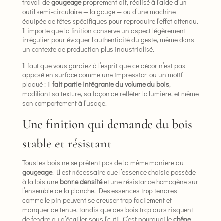
travail de
gougeage
proprement dit, réalisé à l’aide d’un
outil semi-circulaire — la gouge — ou d’une machine
équipée de têtes spécifiques pour reproduire l’effet attendu.
Il importe que la finition conserve un aspect légèrement
irrégulier pour évoquer l’authenticité du geste, même dans
un contexte de production plus industrialisé.
Il faut que vous gardiez à l’esprit que ce décor n’est pas
apposé en surface comme une impression ou un motif
plaqué : il
fait partie intégrante du volume du bois
,
modifiant sa texture, sa façon de refléter la lumière, et même
son comportement à l’usage.
Une finition qui demande du bois
stable et résistant
Tous les bois ne se prêtent pas de la même manière au
gougeage
. Il est nécessaire que l’essence choisie possède
à la fois une
bonne densité
et une résistance homogène sur
l’ensemble de la planche. Des essences trop tendres
comme le pin peuvent se creuser trop facilement et
manquer de tenue, tandis que des bois trop durs risquent
de fendre ou d’écailler sous l’outil. C’est pourquoi le
chêne
,