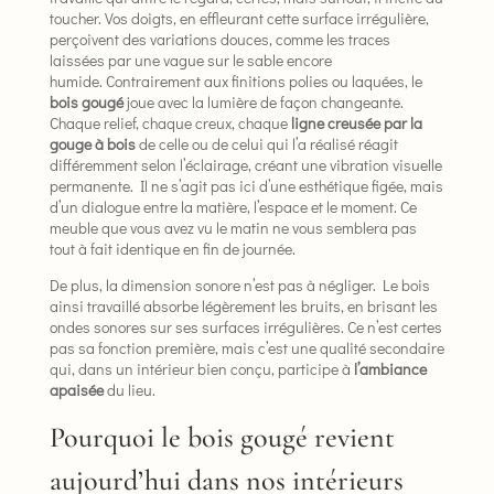
toucher. Vos doigts, en effleurant cette surface irrégulière,
perçoivent des variations douces, comme les traces
laissées par une vague sur le sable encore
humide. Contrairement aux finitions polies ou laquées, le
bois gougé
joue avec la lumière de façon changeante.
Chaque relief, chaque creux, chaque
ligne creusée par la
gouge à bois
de celle ou de celui qui l’a réalisé réagit
différemment selon l’éclairage, créant une vibration visuelle
permanente. Il ne s’agit pas ici d’une esthétique figée, mais
d’un dialogue entre la matière, l’espace et le moment. Ce
meuble que vous avez vu le matin ne vous semblera pas
tout à fait identique en fin de journée.
De plus, la dimension sonore n’est pas à négliger. Le bois
ainsi travaillé absorbe légèrement les bruits, en brisant les
ondes sonores sur ses surfaces irrégulières. Ce n’est certes
pas sa fonction première, mais c’est une qualité secondaire
qui, dans un intérieur bien conçu, participe à
l’ambiance
apaisée
du lieu.
Pourquoi le bois gougé revient
aujourd’hui dans nos intérieurs